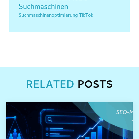
Suchmaschinen
Suchmaschinenoptimierung
TikTok
RELATED
POSTS