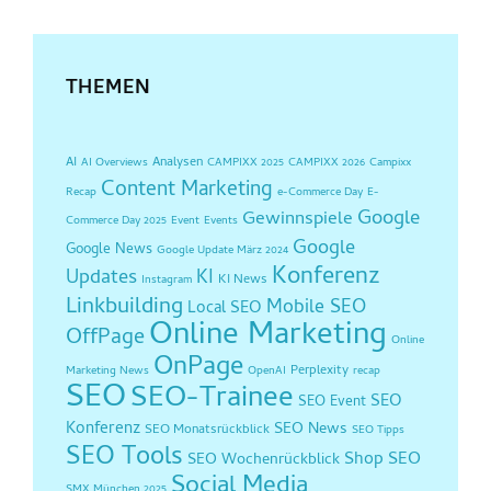
THEMEN
AI
Analysen
AI Overviews
CAMPIXX 2025
CAMPIXX 2026
Campixx
Content Marketing
Recap
e-Commerce Day
E-
Google
Gewinnspiele
Commerce Day 2025
Event
Events
Google
Google News
Google Update März 2024
Konferenz
Updates
KI
KI News
Instagram
Linkbuilding
Mobile SEO
Local SEO
Online Marketing
OffPage
Online
OnPage
Perplexity
Marketing News
OpenAI
recap
SEO
SEO-Trainee
SEO
SEO Event
Konferenz
SEO News
SEO Monatsrückblick
SEO Tipps
SEO Tools
Shop SEO
SEO Wochenrückblick
Social Media
SMX München 2025