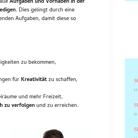
alle
Aufgaben und Vorhaben in der
ledigen
. Dies gelingt durch eine
enden Aufgaben, damit diese so
tigkeiten zu bekommen,
ngen für
Kreativität
zu schaffen,
S
1
eiräume und mehr Freizeit,
h zu verfolgen
und zu erreichen.
S
11
S