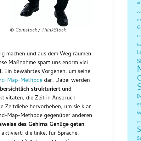
AI
r
20
e-
G
© Comstock / ThinkStock
Go
In
L
findig machen und aus dem Weg räumen
S
iese Maßnahme spart uns enorm viel
rd. Ein bewährtes Vorgehen, um seine
nd-Map-Methode
dar. Dabei werden
bersichtlich strukturiert und
E
tivitäten, die Zeit in Anspruch
S
le Zeitdiebe hervorheben, um sie klar
W
Mind-Map-Methode gegenüber anderen
20
sweise des Gehirns Genüge getan
S
ktiviert: die linke, für Sprache,
S