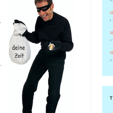
16
S
8
.
S
1
S
21
.