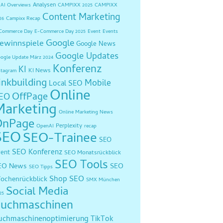
Analysen
AI Overviews
CAMPIXX 2025
CAMPIXX
Content Marketing
26
Campixx Recap
Commerce Day
E-Commerce Day 2025
Event
Events
Google
ewinnspiele
Google News
Google Updates
ogle Update März 2024
Konferenz
KI
KI News
stagram
inkbuilding
Mobile
Local SEO
Online
OffPage
EO
Marketing
Online Marketing News
OnPage
Perplexity
OpenAI
recap
SEO
SEO-Trainee
SEO
SEO Konferenz
vent
SEO Monatsrückblick
SEO Tools
EO News
SEO
SEO Tipps
Shop SEO
ochenrückblick
SMX München
Social Media
25
uchmaschinen
uchmaschinenoptimierung
TikTok