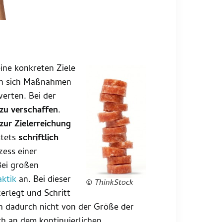
ine konkreten Ziele
sen sich Maßnahmen
erten. Bei der
 zu verschaffen
.
ur Zielerreichung
stets
schriftlich
ess einer
Bei großen
aktik
an. Bei dieser
© ThinkStock
zerlegt und Schritt
ch dadurch nicht von der Größe der
h an dem kontinuierlichen