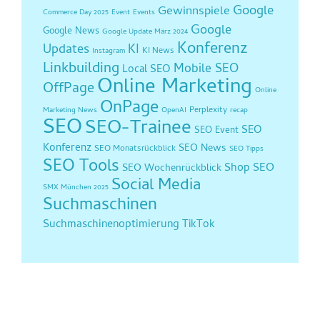
Google
Gewinnspiele
Commerce Day 2025
Event
Events
Google
Google News
Google Update März 2024
Konferenz
Updates
KI
KI News
Instagram
Linkbuilding
Mobile SEO
Local SEO
Online Marketing
OffPage
Online
OnPage
Perplexity
Marketing News
OpenAI
recap
SEO
SEO-Trainee
SEO
SEO Event
Konferenz
SEO News
SEO Monatsrückblick
SEO Tipps
SEO Tools
Shop SEO
SEO Wochenrückblick
Social Media
SMX München 2025
Suchmaschinen
Suchmaschinenoptimierung
TikTok