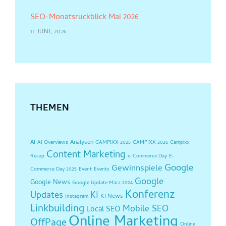
SEO-Monatsrückblick Mai 2026
11 JUNI, 2026
THEMEN
AI
Analysen
AI Overviews
CAMPIXX 2025
CAMPIXX 2026
Campixx
Content Marketing
Recap
e-Commerce Day
E-
Google
Gewinnspiele
Commerce Day 2025
Event
Events
Google
Google News
Google Update März 2024
Konferenz
Updates
KI
KI News
Instagram
Linkbuilding
Mobile SEO
Local SEO
Online Marketing
OffPage
Online