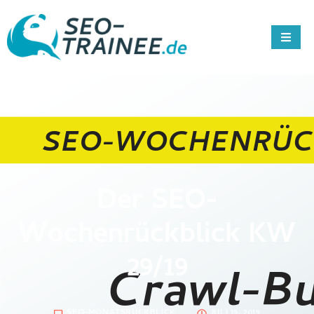
Der SEO-
Wochenrückblick KW
29/19
SEO-MONATSRÜCKBLICK
JULI 19, 2019