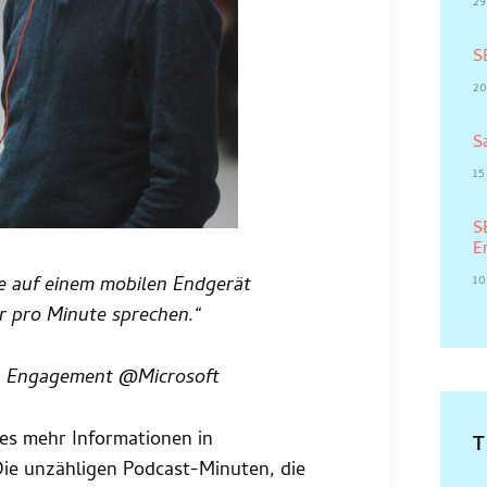
29
S
20
S
15
S
E
10
e auf einem mobilen Endgerät
r pro Minute sprechen.“
bal Engagement @Microsoft
es mehr Informationen in
 Die unzähligen Podcast-Minuten, die