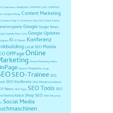
Analysen
AI Overviews
CAMPIXX 2025
CAMPIXX
Content Marketing
26
Campixx Recap
Commerce Day
E-Commerce Day 2025
Event
Events
Google
ewinnspiele
Google News
Google Updates
ogle Update März 2024
Konferenz
KI
KI News
stagram
inkbuilding
Mobile
Local SEO
Online
OffPage
EO
Marketing
Online Marketing News
OnPage
Perplexity
OpenAI
recap
SEO
SEO-Trainee
SEO
SEO Konferenz
vent
SEO Monatsrückblick
SEO Tools
EO News
SEO
SEO Tipps
Shop SEO
ochenrückblick
SMX München
Social Media
25
uchmaschinen