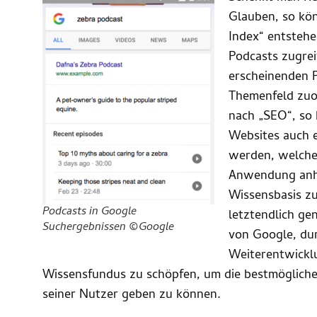
Glauben, so kön
Index“ entstehe
Podcasts zugrei
erscheinenden 
Themenfeld zuor
nach „SEO“, so
Websites auch 
werden, welche 
Anwendung anhö
Wissensbasis zu
Podcasts in Google
letztendlich g
Suchergebnissen ©Google
von Google, du
Weiterentwickl
Wissensfundus zu schöpfen, um die bestmöglich
seiner Nutzer geben zu können.