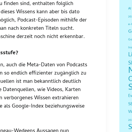
 finden sind, enthalten folglich
AI
dieses Wissens kann aber bis dato
20
möglich, Podcast-Episoden mithilfe der
e-
man nach konkreten Titeln sucht.
G
chine derzeit noch nicht erkennbar.
Go
In
nsstufe?
L
S
in, auch die Meta-Daten von Podcasts
 so endlich effizienter zugänglich zu
ellen ist man bekanntlich deutlich
e Datenquellen, wie Videos, Karten
E
rin verborgenes Wissen extrahieren
S
te als Google-Index beziehungsweise
W
20
S
eneau-Wedeens Aussagen nun