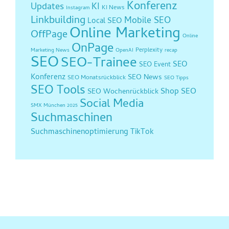
Konferenz
Updates
KI
KI News
Instagram
Linkbuilding
Mobile SEO
Local SEO
Online Marketing
OffPage
Online
OnPage
Perplexity
Marketing News
OpenAI
recap
SEO
SEO-Trainee
SEO
SEO Event
Konferenz
SEO News
SEO Monatsrückblick
SEO Tipps
SEO Tools
Shop SEO
SEO Wochenrückblick
Social Media
SMX München 2025
Suchmaschinen
Suchmaschinenoptimierung
TikTok