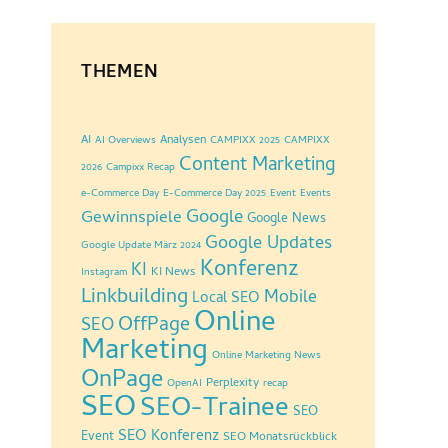
THEMEN
AI
Analysen
AI Overviews
CAMPIXX 2025
CAMPIXX
Content Marketing
2026
Campixx Recap
e-Commerce Day
E-Commerce Day 2025
Event
Events
Google
Gewinnspiele
Google News
Google Updates
Google Update März 2024
Konferenz
KI
KI News
Instagram
Linkbuilding
Mobile
Local SEO
Online
OffPage
SEO
Marketing
Online Marketing News
OnPage
Perplexity
OpenAI
recap
SEO
SEO-Trainee
SEO
SEO Konferenz
Event
SEO Monatsrückblick