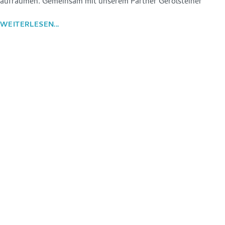
aufräumen. Gemeinsam mit unserem Partner Gerolsteiner
WEITERLESEN...