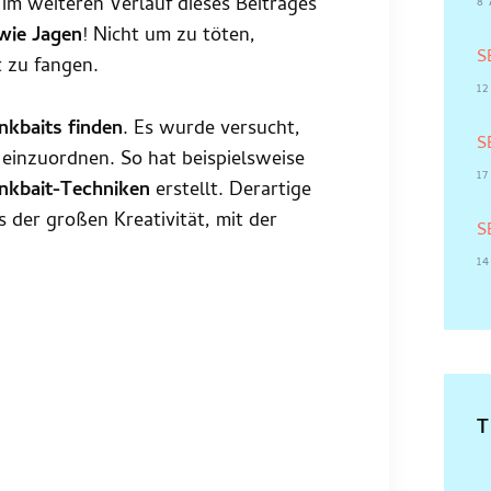
im weiteren Verlauf dieses Beitrages
8
 wie Jagen
! Nicht um zu töten,
S
t zu fangen.
1
inkbaits finden
. Es wurde versucht,
S
n einzuordnen. So hat beispielsweise
1
inkbait-Techniken
erstellt. Derartige
 der großen Kreativität, mit der
S
1