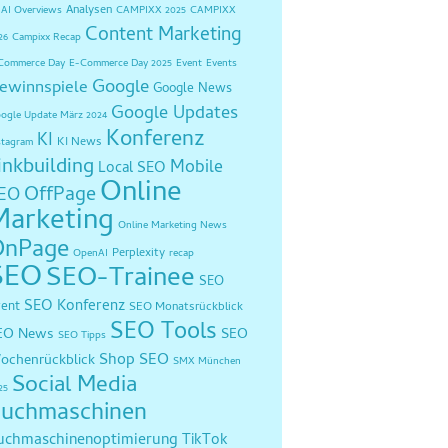
Analysen
AI Overviews
CAMPIXX 2025
CAMPIXX
Content Marketing
26
Campixx Recap
Commerce Day
E-Commerce Day 2025
Event
Events
Google
ewinnspiele
Google News
Google Updates
ogle Update März 2024
Konferenz
KI
KI News
stagram
inkbuilding
Mobile
Local SEO
Online
OffPage
EO
Marketing
Online Marketing News
OnPage
Perplexity
OpenAI
recap
SEO
SEO-Trainee
SEO
SEO Konferenz
vent
SEO Monatsrückblick
SEO Tools
EO News
SEO
SEO Tipps
Shop SEO
ochenrückblick
SMX München
Social Media
25
uchmaschinen
uchmaschinenoptimierung
TikTok