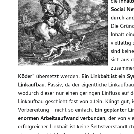
die
Inhalt
Social Ne
durch and
Die Gründ
Inhalt ein
vielfältig
sind kein
sich aus 
zusammen
Köder“
übersetzt werden.
Ein Linkbait ist ein S
Linkaufbau
. Passiv, da der eigentliche Linkaufba
wodurch dieser nur einen geringen Einfluss auf 
Linkaufbau geschieht fast von allein. Klingt gut, 
Vorbereitung – nicht so einfach.
Ein geplanter Li
enormen Arbeitsaufwand verbunden
, der von vi
erfolgreicher Linkbait ist keine Selbstverständli