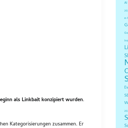
AI
20
e-
G
Go
In
L
S
E
S
eginn als Linkbait konzipiert wurden
.
W
20
S
chen Kategorisierungen zusammen. Er
S