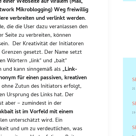
e einer Webseite auf viralem (Mail,
twork Mikroblogging) Weg freiwillig
ere verbreiten und verlinkt werden
.
e, die die User dazu veranlassen den
er Seite zu verbreiten, können
 sein. Der Kreativität der Initiatoren
e Grenzen gesetzt. Der Name setzt
den Wörtern „link“ und „bait“
 und kann sinngemäß als
„Link-
ynonym für einen passiven, kreativen
S
u ohne Zutun des Initiators erfolgt,
21
den Ursprung des Links hat. Der
ist aber – zumindest in der
S
nkbait ist im Vorfeld mit einem
19
elen unterschätzt wird. Ein
S
chkeit und um zu verdeutlichen, was