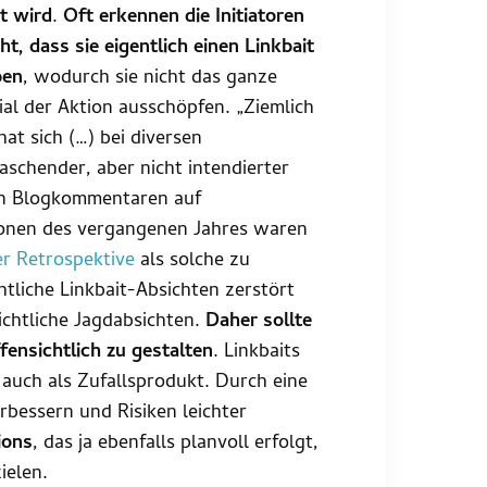
t wird
.
Oft erkennen die Initiatoren
ht, dass sie eigentlich einen Linkbait
ben
, wodurch sie nicht das ganze
ial der Aktion ausschöpfen. „Ziemlich
hat sich (…) bei diversen
aschender, aber nicht intendierter
den Blogkommentaren auf
ionen des vergangenen Jahres waren
der Retrospektive
als solche zu
htliche Linkbait-Absichten zerstört
chtliche Jagdabsichten.
Daher sollte
ensichtlich zu gestalten
. Linkbaits
 auch als Zufallsprodukt. Durch eine
erbessern und Risiken leichter
ions
, das ja ebenfalls planvoll erfolgt,
ielen.