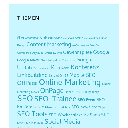
THEMEN
AI
Analysen
AI Overviews
CAMPIXX 2025
CAMPIXX 2026
Campixx
Content Marketing
Recap
e-Commerce Day
E-
Google
Gewinnspiele
Commerce Day 2025
Event
Events
Google
Google News
Google Update März 2024
Konferenz
Updates
KI
KI News
Instagram
Linkbuilding
Mobile SEO
Local SEO
Online Marketing
OffPage
Online
OnPage
Perplexity
Marketing News
OpenAI
recap
SEO
SEO-Trainee
SEO
SEO Event
Konferenz
SEO News
SEO Monatsrückblick
SEO Tipps
SEO Tools
Shop SEO
SEO Wochenrückblick
Social Media
SMX München 2025