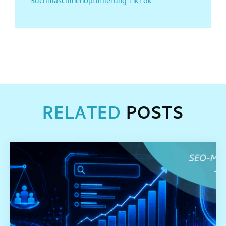
Suchmaschinenoptimierung
TikTok
RELATED
POSTS