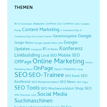
THEMEN
AI
Analysen
AI Overviews
CAMPIXX 2025
CAMPIXX 2026
Campixx
Content Marketing
Recap
e-Commerce Day
E-
Google
Gewinnspiele
Commerce Day 2025
Event
Events
Google
Google News
Google Update März 2024
Konferenz
Updates
KI
KI News
Instagram
Linkbuilding
Mobile SEO
Local SEO
Online Marketing
OffPage
Online
OnPage
Perplexity
Marketing News
OpenAI
recap
SEO
SEO-Trainee
SEO
SEO Event
Konferenz
SEO News
SEO Monatsrückblick
SEO Tipps
SEO Tools
Shop SEO
SEO Wochenrückblick
Social Media
SMX München 2025
Suchmaschinen