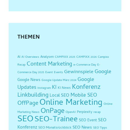
THEMEN
AI
Analysen
AI Overviews
CAMPIXX 2025
CAMPIXX 2026
Campixx
Content Marketing
Recap
e-Commerce Day
E-
Google
Gewinnspiele
Commerce Day 2025
Event
Events
Google
Google News
Google Update März 2024
Konferenz
Updates
KI
KI News
Instagram
Linkbuilding
Mobile SEO
Local SEO
Online Marketing
OffPage
Online
OnPage
Perplexity
Marketing News
OpenAI
recap
SEO
SEO-Trainee
SEO
SEO Event
Konferenz
SEO News
SEO Monatsrückblick
SEO Tipps