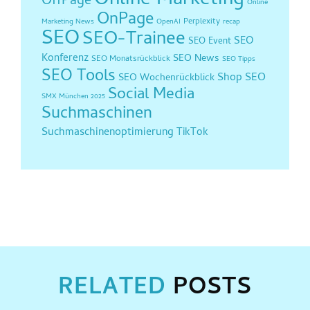
Online Marketing
OffPage
Online
OnPage
Perplexity
Marketing News
OpenAI
recap
SEO
SEO-Trainee
SEO
SEO Event
Konferenz
SEO News
SEO Monatsrückblick
SEO Tipps
SEO Tools
Shop SEO
SEO Wochenrückblick
Social Media
SMX München 2025
Suchmaschinen
Suchmaschinenoptimierung
TikTok
RELATED
POSTS