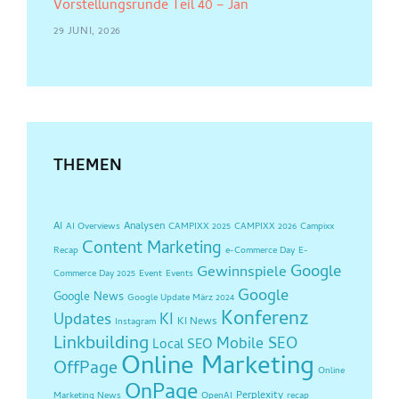
Vorstellungsrunde Teil 40 – Jan
29 JUNI, 2026
THEMEN
AI
Analysen
AI Overviews
CAMPIXX 2025
CAMPIXX 2026
Campixx
Content Marketing
Recap
e-Commerce Day
E-
Google
Gewinnspiele
Commerce Day 2025
Event
Events
Google
Google News
Google Update März 2024
Konferenz
Updates
KI
KI News
Instagram
Linkbuilding
Mobile SEO
Local SEO
Online Marketing
OffPage
Online
OnPage
Perplexity
Marketing News
OpenAI
recap