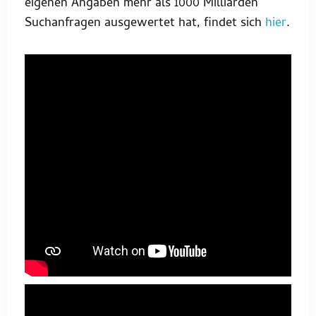
eigenen Angaben mehr als 1000 Milliarden
Suchanfragen ausgewertet hat, findet sich
hier
.