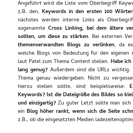
Angeführt wird die Liste vom Oberbegriff Keywor
z.B. den,
Keywords in den ersten 100 Wörter
nächstes werden interne Links als Oberbegrif
sogenannte
Cross Linking, bei dem ältere v
sollten, um diese zu stärken
. Bei externen Ve
themenverwandten Blogs zu verlinken
, da es
welche Blogs von Bedeutung für den eigenen s
laut Patel zum Thema Content stellen.
Habe ich 
lang genug?
Außerdem sind die URLs wichtig. D
Thema genau wiedergeben. Nicht zu vergessen
hierzu stellen sollte, sind beispielsweise:
E
Keywords? Ist die Dateigröße des Bildes so klein
und einzigartig?
Zu guter Letzt sollte man sich 
ein
Blog höher rankt, wenn sich die Seite schn
z.B., ob die eingesetzten Medien ladezeitenoptim