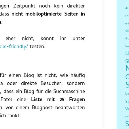
igen Zeitpunkt noch kein direkter
AI
 dass
nicht mobiloptimierte Seiten in
20
n
.
e-
G
r eher nicht, könnt ihr unter
Go
le-friendly/
testen.
In
L
S
für einen Blog ist nicht, wie häufig
a oder direkte Besucher, sondern
, dass ein Blog für die Suchmaschine
E
l Patel eine
Liste mit 25 Fragen
S
an vor einem Blogpost beantworten
W
ich rankt.
20
S