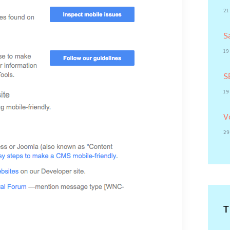
21
S
19
S
19
V
29