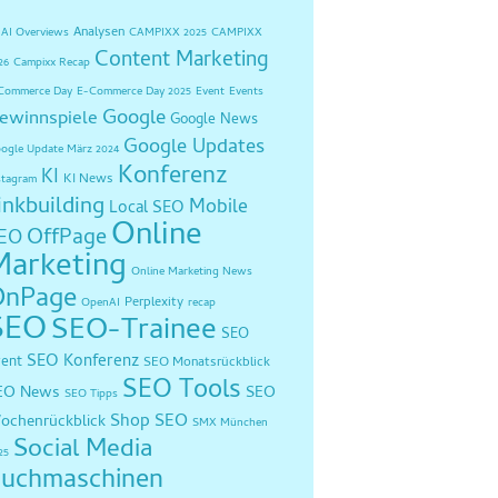
Analysen
AI Overviews
CAMPIXX 2025
CAMPIXX
Content Marketing
26
Campixx Recap
Commerce Day
E-Commerce Day 2025
Event
Events
Google
ewinnspiele
Google News
Google Updates
ogle Update März 2024
Konferenz
KI
KI News
stagram
inkbuilding
Mobile
Local SEO
Online
OffPage
EO
Marketing
Online Marketing News
OnPage
Perplexity
OpenAI
recap
SEO
SEO-Trainee
SEO
SEO Konferenz
vent
SEO Monatsrückblick
SEO Tools
EO News
SEO
SEO Tipps
Shop SEO
ochenrückblick
SMX München
Social Media
25
uchmaschinen