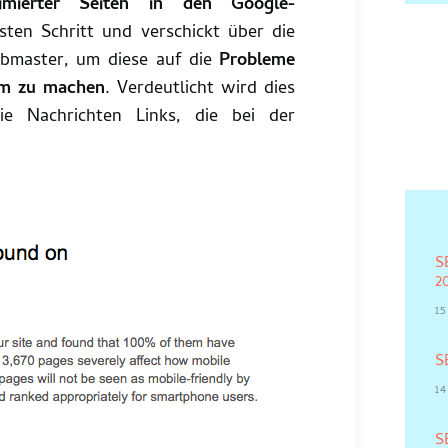
timierter Seiten in den Google-
en Schritt und verschickt über die
bmaster, um diese auf die
Probleme
am zu machen
. Verdeutlicht wird dies
ie Nachrichten Links, die bei der
S
2
1
S
1
S