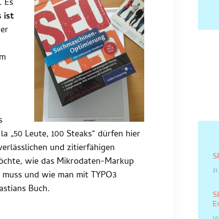
. Es
 ist
der
im
s
a „50 Leute, 100 Steaks“ dürfen hier
erlässlichen und zitierfähigen
S
öchte, wie das Mikrodaten-Markup
21
n muss und wie man mit TYPO3
bastians Buch.
S
E
10