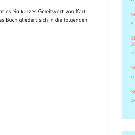
bt es ein kurzes Geleitwort von Karl
S
s Buch gliedert sich in die folgenden
9 
S
2
1
S
19
S
20