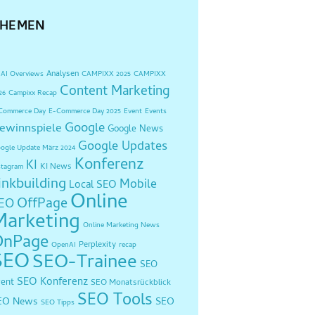
THEMEN
Analysen
AI Overviews
CAMPIXX 2025
CAMPIXX
Content Marketing
26
Campixx Recap
Commerce Day
E-Commerce Day 2025
Event
Events
Google
ewinnspiele
Google News
Google Updates
ogle Update März 2024
Konferenz
KI
KI News
stagram
inkbuilding
Mobile
Local SEO
Online
OffPage
EO
Marketing
Online Marketing News
OnPage
Perplexity
OpenAI
recap
SEO
SEO-Trainee
SEO
SEO Konferenz
vent
SEO Monatsrückblick
SEO Tools
EO News
SEO
SEO Tipps