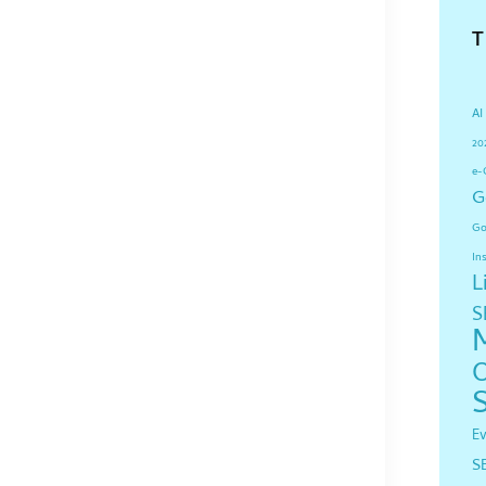
AI
20
e-
G
Go
In
L
S
E
S