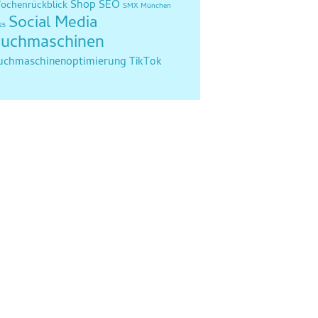
Shop SEO
ochenrückblick
SMX München
Social Media
25
uchmaschinen
uchmaschinenoptimierung
TikTok