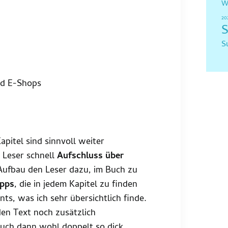
W
20
S
S
nd E-Shops
apitel sind sinnvoll weiter
m Leser schnell
Aufschluss über
Aufbau den Leser dazu, im Buch zu
ipps
, die in jedem Kapitel zu finden
nts, was ich sehr übersichtlich finde.
en Text noch zusätzlich
Buch dann wohl doppelt so dick